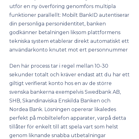
utför en ny överföring genomförs multipla
funktioner parallellt: Mobilt BankID autentiserar
din personliga personidentitet, banken
godkänner betalningen liksom plattformens
tekniska system etablerar direkt automatiskt ett
användarkonto knutet mot ert personnummer
Den här process tar i regel mellan 10-30
sekunder totalt och kräver endast att du har ett
giltigt verifierat konto hos en av de större
svenska bankerna exempelvis Swedbank AB,
SHB, Skandinaviska Enskilda Banken och
Nordea Bank. Lösningen opererar likaledes
perfekt på mobiltelefon apparater, varpå detta
tillåter för enkelt till att spela vart som helst
genom liknande snabba utbetalningar