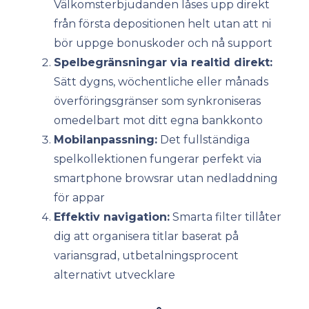
Välkomsterbjudanden låses upp direkt
från första depositionen helt utan att ni
bör uppge bonuskoder och nå support
Spelbegränsningar via realtid direkt:
Sätt dygns, wöchentliche eller månads
överföringsgränser som synkroniseras
omedelbart mot ditt egna bankkonto
Mobilanpassning:
Det fullständiga
spelkollektionen fungerar perfekt via
smartphone browsrar utan nedladdning
för appar
Effektiv navigation:
Smarta filter tillåter
dig att organisera titlar baserat på
variansgrad, utbetalningsprocent
alternativt utvecklare