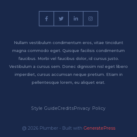
Nullam vestibulum condimentum eros, vitae tincidunt
magna commodo eget. Quisque facilisis condimentum
faucibus. Morbi vel faucibus dolor, id cursus justo.
Vestibulum a cursus sem. Donec dignissim nisl eget libero
imperdiet, cursus accumsan neque pretium. Etiam in
pellentesque lorem, eu aliquet erat.
Style Guide
Credits
Privacy Policy
@ 2026 Plumber - Built with
GeneratePress