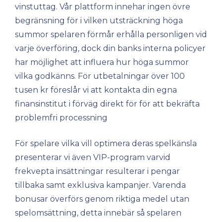
vinstuttag. Vår plattform innehar ingen övre
begränsning för i vilken utsträckning höga
summor spelaren förmår erhålla personligen vid
varje överföring, dock din banks interna policyer
har möjlighet att influera hur höga summor
vilka godkänns. För utbetalningar över 100
tusen kr föreslår vi att kontakta din egna
finansinstitut i förväg direkt för för att bekräfta
problemfri processning
För spelare vilka vill optimera deras spelkänsla
presenterar vi även VIP-program varvid
frekvepta insättningar resulterar i pengar
tillbaka samt exklusiva kampanjer. Varenda
bonusar överförs genom riktiga medel utan
spelomsättning, detta innebär så spelaren