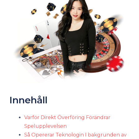
Innehåll
Varför Direkt Överföring Förändrar
Spelupplevelsen
Så Opererar Teknologin I bakgrunden av