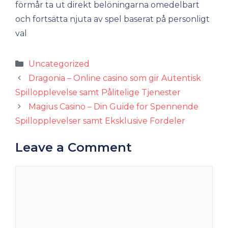
förmår ta ut direkt belöningarna omedelbart
och fortsätta njuta av spel baserat på personligt
val
Categories
Uncategorized
Dragonia – Online casino som gir Autentisk
Spillopplevelse samt Pålitelige Tjenester
Magius Casino – Din Guide for Spennende
Spillopplevelser samt Eksklusive Fordeler
Leave a Comment
Comment