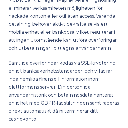
Mobilt BankID i egenskap av verifieringslösning
eliminerar verksamheten möjligheten för
hackade konton eller otillåten access. Varenda
betalning behöver aktivt bekräftelse via ert
mobila enhet eller bankdosa, vilket resulterar i
att ingen utomstående kan utföra överföringar
och utbetalningar i ditt egna användarnamn
Samtliga överföringar kodas via SSL-kryptering
enligt banksäkerhetsstandarder, och vi lagrar
inga hemliga finansiell information inom
plattformens servrar. Din personliga
användarhistorik och betalningsdata hanteras i
enlighet med GDPR-lagstiftningen samt raderas
direkt automatiskt då ni terminerar ditt
casinokonto