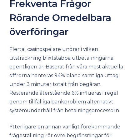
Frekventa Frågor
Rörande Omedelbara
överföringar
Flertal casinospelare undrar i vilken
utsträckning blixtstabba utbetalningarna
egentligen är. Baserat från våra mest aktuella
siffrorna hanteras 94% bland samtliga uttag
under 3 minuter totalt från begäran.
Resterande återstående 6% influeras i regel
genom tillfälliga bankproblem alternativt
systemunderhåll från betalningsprocessorn
Ytterligare en annan vanligt förekommande
frågeställning rör övre begränsningar för