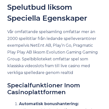
Spelutbud liksom
Speciella Egenskaper
Vår omfattande spelsamling omfattar mer än
2000 spelititlar från ledande spelleverantörer
exempelvis NetEnt AB, Play’n Go, Pragmatic
Play Play AB liksom Evolution Gaming Gaming
Group. Spelbiblioteket omfattar spel som
klassiska videoslots fram till live casino med
verkliga spelledare genom realtid
Specialfunktioner Inom
Casinoplattformen
Automatisk bonushantering: