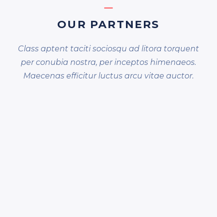
OUR PARTNERS
Class aptent taciti sociosqu ad litora torquent
per conubia nostra, per inceptos himenaeos.
Maecenas efficitur luctus arcu vitae auctor.