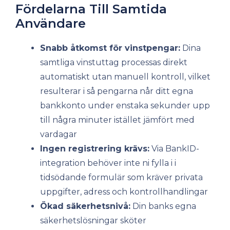
Fördelarna Till Samtida
Användare
Snabb åtkomst för vinstpengar:
Dina
samtliga vinstuttag processas direkt
automatiskt utan manuell kontroll, vilket
resulterar i så pengarna når ditt egna
bankkonto under enstaka sekunder upp
till några minuter istället jämfört med
vardagar
Ingen registrering krävs:
Via BankID-
integration behöver inte ni fylla i i
tidsödande formulär som kräver privata
uppgifter, adress och kontrollhandlingar
Ökad säkerhetsnivå:
Din banks egna
säkerhetslösningar sköter