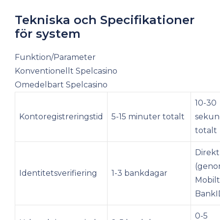
Tekniska och Specifikationer
för system
Funktion/Parameter
Konventionellt Spelcasino
Omedelbart Spelcasino
10-30
Kontoregistreringstid
5-15 minuter totalt
sekun
totalt
Direkt
(gen
Identitetsverifiering
1-3 bankdagar
Mobilt
BankI
0-5