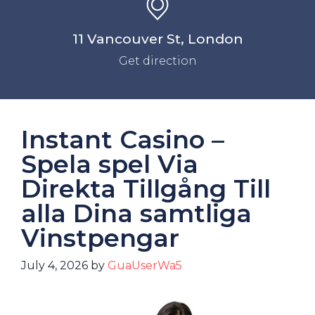
11 Vancouver St, London
Get direction
Instant Casino –
Spela spel Via
Direkta Tillgång Till
alla Dina samtliga
Vinstpengar
July 4, 2026
by
GuaUserWa5