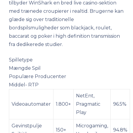
tilbyder WinShark en bred live casino-sektion
med trænede croupierer i realtid. Brugerne kan
glæde sig over traditionelle
bordspilsmuligheder som blackjack, roulet,
baccarat og poker i high definition transmission
fra dedikerede studier.
Spilletype
Mængde Spil
Populære Producenter
Middel- RTP
NetEnt,
Videoautomater
1.800+
Pragmatic
96.5%
Play
Gevinstpulje
Microgaming,
150+
94.8%