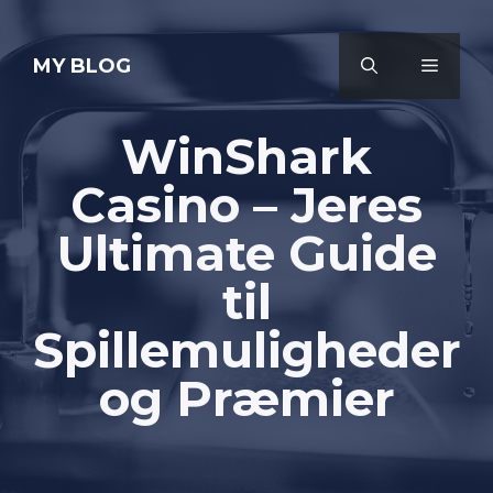
Skip
to
MY BLOG
MENU
content
WinShark
Casino – Jeres
Ultimate Guide
til
Spillemuligheder
og Præmier