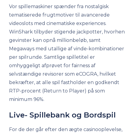
Vor spillemaskiner spænder fra nostalgisk
tematiserede frugtmotiver til avancerede
videoslots med cinematiske experiences.
WinShark tilbyder stigende jackpotter, hvorhen
gevinster kan opnå millionbeløb, samt
Megaways med utallige af vinde-kombinationer
per spilrunde. Samtlige spilletitel er
omhyggeligt afprøvet for fairness af
selvstændige revisorer som eCOGRA, hvilket
bekræfter, at alle spil fastholder en godkendt
RTP-procent (Return to Player) på som
minimum 96%.
Live- Spillebank og Bordspil
For de der går efter den ægte casinooplevelse,