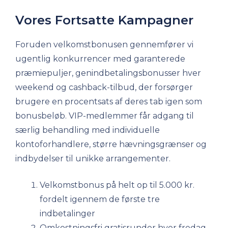
Vores Fortsatte Kampagner
Foruden velkomstbonusen gennemfører vi
ugentlig konkurrencer med garanterede
præmiepuljer, genindbetalingsbonusser hver
weekend og cashback-tilbud, der forsørger
brugere en procentsats af deres tab igen som
bonusbeløb. VIP-medlemmer får adgang til
særlig behandling med individuelle
kontoforhandlere, større hævningsgrænser og
indbydelser til unikke arrangementer.
Velkomstbonus på helt op til 5.000 kr.
fordelt igennem de første tre
indbetalinger
Omkostningsfri gratisrunder hver fredag