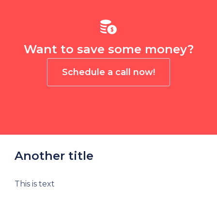
Want to save some money?
Schedule a call now!
Another title
This is text