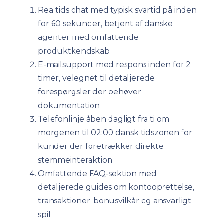
Realtids chat med typisk svartid på inden
for 60 sekunder, betjent af danske
agenter med omfattende
produktkendskab
E-mailsupport med respons inden for 2
timer, velegnet til detaljerede
forespørgsler der behøver
dokumentation
Telefonlinje åben dagligt fra ti om
morgenen til 02:00 dansk tidszonen for
kunder der foretrækker direkte
stemmeinteraktion
Omfattende FAQ-sektion med
detaljerede guides om kontooprettelse,
transaktioner, bonusvilkår og ansvarligt
spil