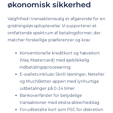
økonomisk sikkerhed
Valgfrihed i transaktionsvalg er afgørende for en
gnidningsløs spiloplevelse. Vi supporterer et
omfattende spektrum af betalingsformer, der
matcher forskellige præferencer og krav:
Konventionelle kreditkort og hævekort
(Visa, Mastercard) med øjeblikkelig
indbetalingsprocessering
E-wallets inklusiv Skrill-løsninger, Neteller
og MuchBetter-appen med lynhurtige
udbetalinger på 0-24 timer
Bankoverførsler for betydelige
transaktioner med ekstra sikkerhedslag
Forudbetalte kort som PSC for diskretion