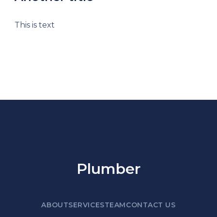
This is text
Plumber
ABOUT
SERVICES
TEAM
CONTACT US