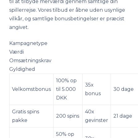
til at tilbyde merværdi gennem samtlige din
spillerrejse. Vores tilbud er åbne uden usynlige
vilkår, og samtlige bonusbetingelser er præcist
angivet.
Kampagnetype
Værdi
Omsætningskrav
Gyldighed
100% op
35x
Velkomstbonus
til 5.000
30 dage
bonus
DKK
Gratis spins
40x
200 spins
21 dage
pakke
gevinster
50% op