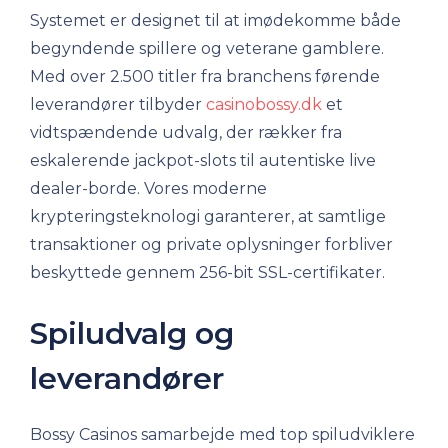
Systemet er designet til at imødekomme både
begyndende spillere og veterane gamblere.
Med over 2.500 titler fra branchens førende
leverandører tilbyder
casinobossy.dk
et
vidtspændende udvalg, der rækker fra
eskalerende jackpot-slots til autentiske live
dealer-borde. Vores moderne
krypteringsteknologi garanterer, at samtlige
transaktioner og private oplysninger forbliver
beskyttede gennem 256-bit SSL-certifikater.
Spiludvalg og
leverandører
Bossy Casinos samarbejde med top spiludviklere