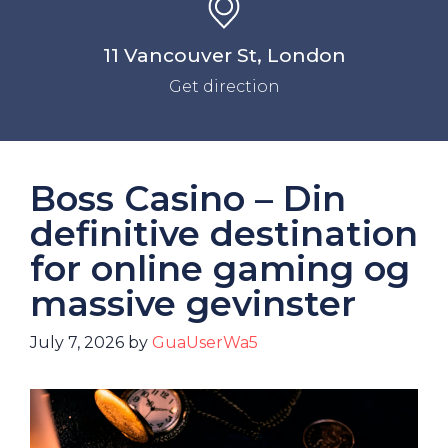
11 Vancouver St, London
Get direction
Boss Casino – Din
definitive destination
for online gaming og
massive gevinster
July 7, 2026
by
GuaUserWa5