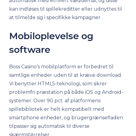
automatisk med ethvert væddemål, og disse
kan indløses til spillekreditter eller udnyttes til
at tilmelde sig i specifikke kampagner.
Mobiloplevelse og
software
Boss Casino’s mobilplatform er forbedret til
samtlige enheder uden til at kræve download.
Vi benytter HTML5-teknologi, som sikrer
problemfri præstation på både iOS og Android-
systemer. Over 90 pct. af platformens
spillebibliotek er helt kompatibelt med
smartphone enheder, og brugergrænsefladen
tilpasser sig automatisk til diverse
skærmstørrelser.