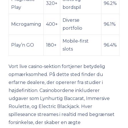
320+
96.2%
Play
bordspil
Diverse
Microgaming
400+
96.1%
portfolio
Mobile-first
Play’n GO
180+
96.4%
slots
Vort live casino-sektion fortjener betydelig
opmærksomhed. På dette sted finder du
erfarne dealere, der opererer fra studier i
højdefinition. Casinobordene inkluderer
udgaver som Lynhurtig Baccarat, Immersive
Roulette, og Electric Blackjack. Hver
spilleseance streames i realtid med begrænset
forsinkelse, der skaber en ægte