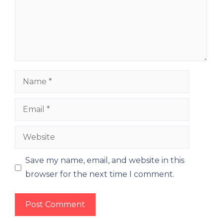
Name
Email
Website
Save my name, email, and website in this
browser for the next time I comment.