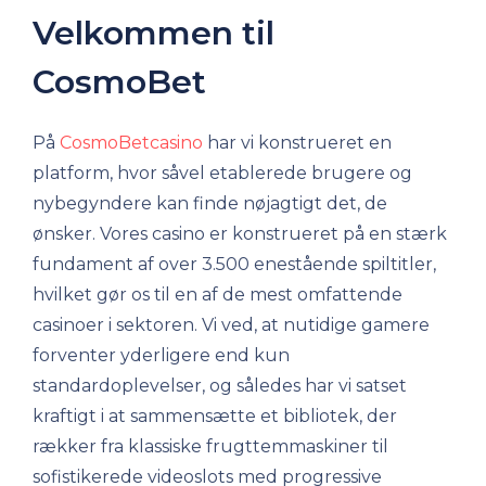
Velkommen til
CosmoBet
På
CosmoBetcasino
har vi konstrueret en
platform, hvor såvel etablerede brugere og
nybegyndere kan finde nøjagtigt det, de
ønsker. Vores casino er konstrueret på en stærk
fundament af over 3.500 enestående spiltitler,
hvilket gør os til en af de mest omfattende
casinoer i sektoren. Vi ved, at nutidige gamere
forventer yderligere end kun
standardoplevelser, og således har vi satset
kraftigt i at sammensætte et bibliotek, der
rækker fra klassiske frugttemmaskiner til
sofistikerede videoslots med progressive