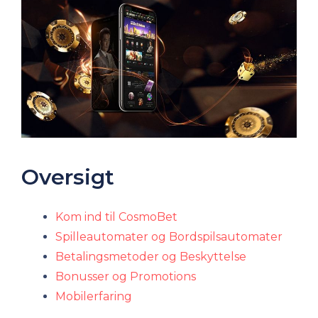
Oversigt
Kom ind til CosmoBet
Spilleautomater og Bordspilsautomater
Betalingsmetoder og Beskyttelse
Bonusser og Promotions
Mobilerfaring