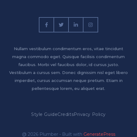
Nullam vestibulum condimentum eros, vitae tincidunt
magna commodo eget. Quisque facilisis condimentum
faucibus. Morbi vel faucibus dolor, id cursus justo.
Vestibulum a cursus sem. Donec dignissim nisl eget libero
imperdiet, cursus accumsan neque pretium. Etiam in
pellentesque lorem, eu aliquet erat.
Style Guide
Credits
Privacy Policy
@ 2026 Plumber - Built with
GeneratePress