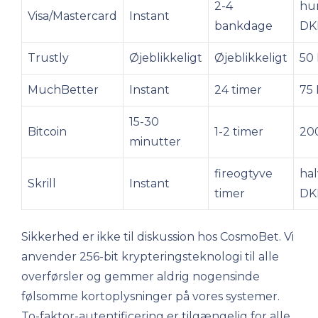
2-4
hu
Visa/Mastercard
Instant
bankdage
DK
Trustly
Øjeblikkeligt
Øjeblikkeligt
50
MuchBetter
Instant
24 timer
75
15-30
Bitcoin
1-2 timer
20
minutter
fireogtyve
hal
Skrill
Instant
timer
DK
Sikkerhed er ikke til diskussion hos CosmoBet. Vi
anvender 256-bit krypteringsteknologi til alle
overførsler og gemmer aldrig nogensinde
følsomme kortoplysninger på vores systemer.
To-faktor-autentificering er tilgængelig for alle