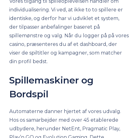
Vores tilgang til spilleoplevelsen handler om
individualisering. Vi ved, at ikke to to spillere er
identiske, og derfor har vi udviklet et system,
der tilpasser anbefalinger baseret på
spillemønstre og valg. Når du logger på på vores
casino, præsenteres du af et dashboard, der
viser de spiltitler og kampagner, som matcher
din profil bedst.
Spillemaskiner og
Bordspil
Automaterne danner hjertet af vores udvalg.
Hos os samarbejder med over 45 etablerede
udbydere, herunder NetEnt, Pragmatic Play,
Play’n GO og Evolution Gaming. Dette