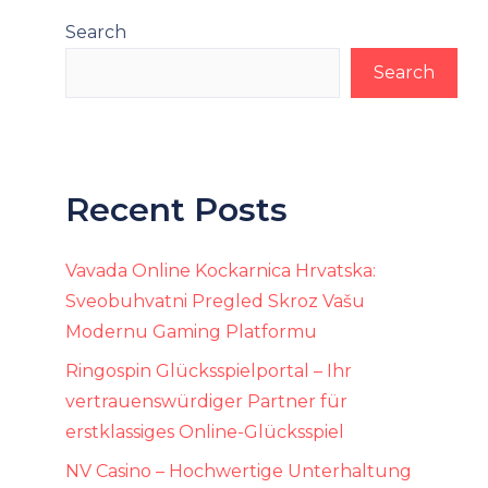
Search
Search
Recent Posts
Vavada Online Kockarnica Hrvatska:
Sveobuhvatni Pregled Skroz Vašu
Modernu Gaming Platformu
Ringospin Glücksspielportal – Ihr
vertrauenswürdiger Partner für
erstklassiges Online-Glücksspiel
NV Casino – Hochwertige Unterhaltung