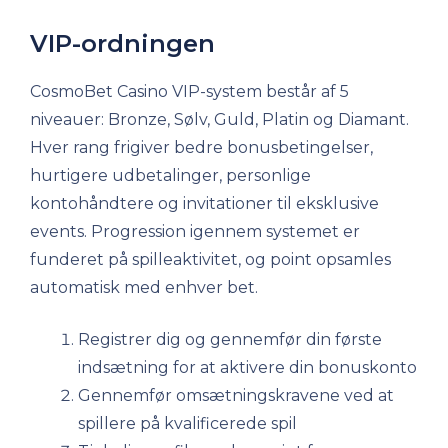
VIP-ordningen
CosmoBet Casino VIP-system består af 5
niveauer: Bronze, Sølv, Guld, Platin og Diamant.
Hver rang frigiver bedre bonusbetingelser,
hurtigere udbetalinger, personlige
kontohåndtere og invitationer til eksklusive
events. Progression igennem systemet er
funderet på spilleaktivitet, og point opsamles
automatisk med enhver bet.
Registrer dig og gennemfør din første
indsætning for at aktivere din bonuskonto
Gennemfør omsætningskravene ved at
spillere på kvalificerede spil