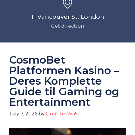
11 Vancouver St, London
Get direction
CosmoBet
Platformen Kasino –
Deres Komplette
Guide til Gaming og
Entertainment
July 7, 2026
by
GuaUserWa5