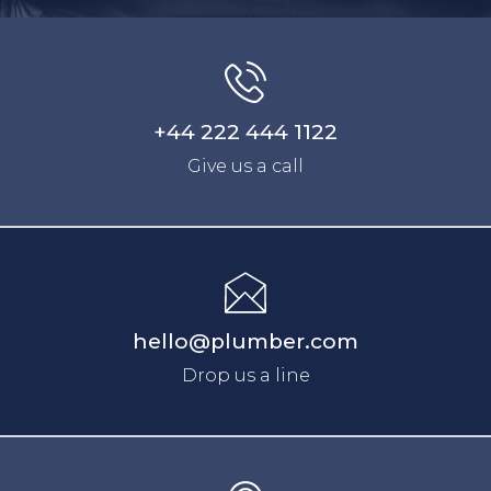
+44 222 444 1122
Give us a call
hello@plumber.com
Drop us a line